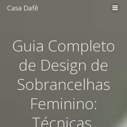
Pular
Casa Dafê
para
o
conteúdo
Guia Completo
de Design de
Sobrancelhas
Feminino:
Técnicas,