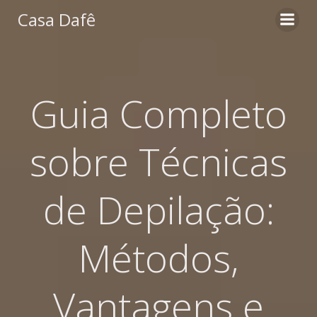
Pular
Casa Dafê
para
o
conteúdo
Guia Completo
sobre Técnicas
de Depilação:
Métodos,
Vantagens e