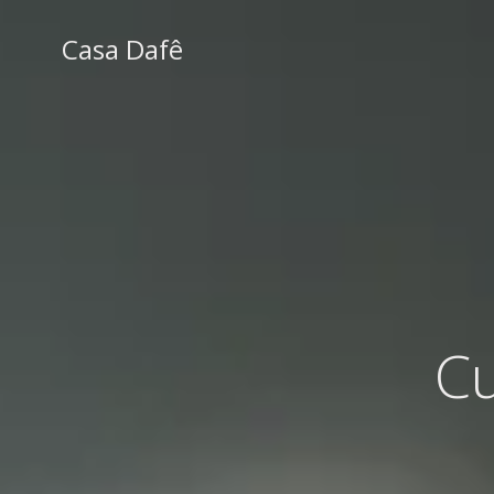
Pular
para
Casa Dafê
o
conteúdo
Cu