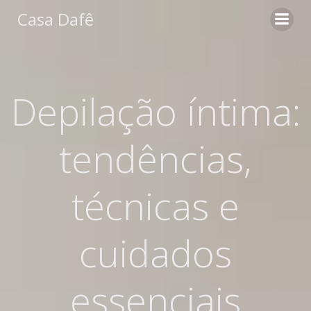
Pular
Casa Dafê
para
o
conteúdo
Depilação íntima:
tendências,
técnicas e
cuidados
essenciais