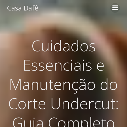
Pular
Casa Dafê
para
o
conteúdo
Cuidados
Essenciais e
Manutenção do
Corte Undercut:
Guia Completo