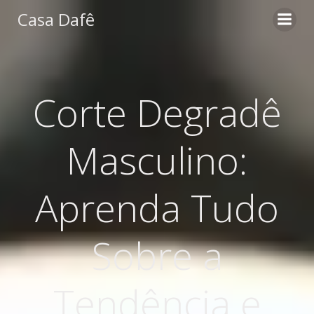
Pular
Casa Dafê
para
o
conteúdo
Corte Degradê
Masculino:
Aprenda Tudo
Sobre a
Tendência e