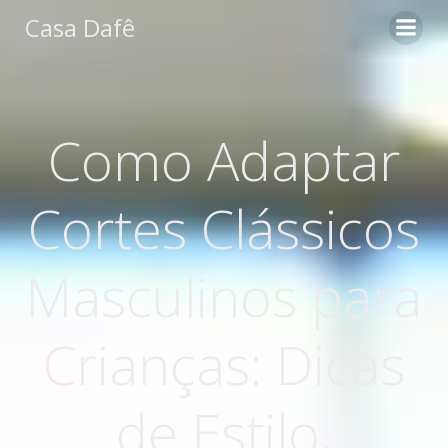
Pular
Casa Dafê
para
o
conteúdo
Como Adaptar
Cortes Clássicos
Masculinos para
Crianças: Dicas
de Estilo,