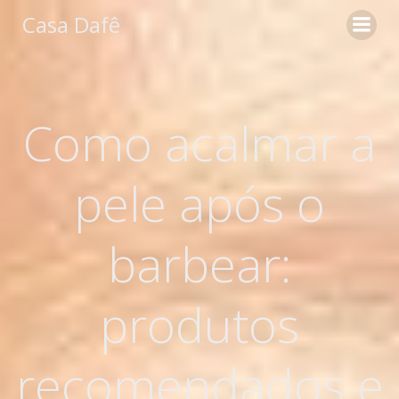
Pular
Casa Dafê
para
o
conteúdo
Como acalmar a
pele após o
barbear:
produtos
recomendados e